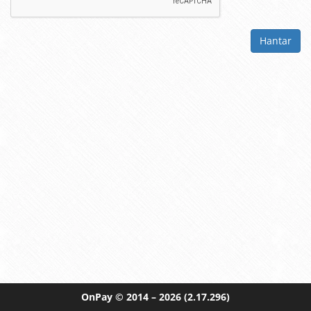
Hantar
OnPay
© 2014 – 2026
(2.17.296)